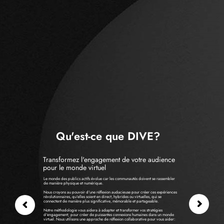
Qu'est-ce que DIVE?
Transformez l'engagement de votre audience
pour le monde virtuel
Le monde des publics actifs évolue car les communautés doivent se rassembler
de manière physique et numérique.
Nous croyons au pouvoir d'une réflexion audacieuse pour créer ces expériences
révolutionnaires, qu'elles soient en direct, hybrides ou virtuelles, qui se
connectent de manière plus significative, mémorable et partageable.
Notre méthodologie vous aidera à adapter et transformer vos stratégies
d'engagement; pour créer de puissantes connexions humaines dans un monde
virtuel. Nous utilisons une approche de réflexion collaborative pour vous aider: