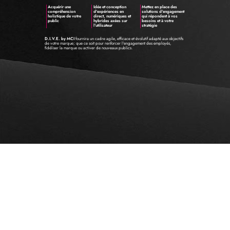
Acquérir une
Idée et conception
Mettez en place des
compréhension
d'expériences en
solutions d'engagement
holistique de votre
direct, numériques et
qui répondent à vos
public
hybrides axées sur
besoins et à votre
l'utilisateur
stratégie
D.I.V.E. by MCI
fournira un cadre agile, efficace et évolutif adapté aux objectifs
de votre marque; que ce soit pour renforcer l'engagement des employés,
fidéliser la marque ou activer de nouveaux publics.