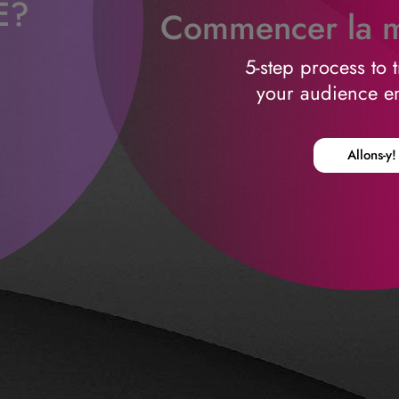
E?
Commencer la m
n
5-step process to 
your audience 
Allons-y!