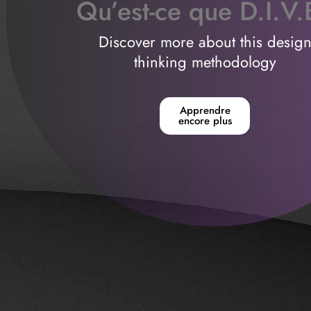
Qu’est-ce que D.I.V.
Discover more about this desig
thinking methodology
Apprendre
encore plus